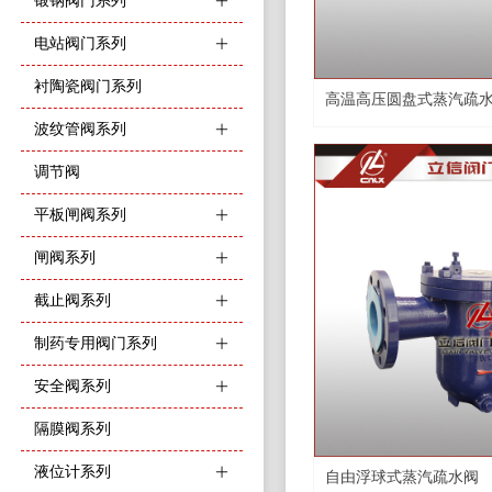
锻钢阀门系列
ꄶ
电站阀门系列
ꄶ
衬陶瓷阀门系列
高温高压圆盘式蒸汽疏
波纹管阀系列
ꄶ
调节阀
平板闸阀系列
ꄶ
闸阀系列
ꄶ
截止阀系列
ꄶ
制药专用阀门系列
ꄶ
安全阀系列
ꄶ
隔膜阀系列
液位计系列
ꄶ
自由浮球式蒸汽疏水阀