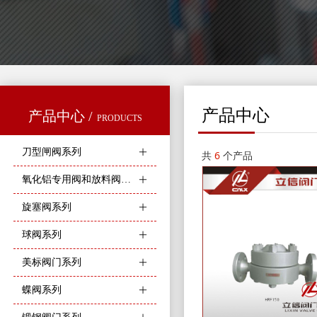
产品中心
产品中心 /
PRODUCTS
刀型闸阀系列
ꄶ
共
6
个产品
氧化铝专用阀和放料阀系列
ꄶ
旋塞阀系列
ꄶ
球阀系列
ꄶ
美标阀门系列
ꄶ
蝶阀系列
ꄶ