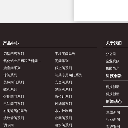
关于我们
产品中心
刀型闸阀系列
平板闸阀系列
分公司
氧化铝专用阀和放料阀系列
闸阀系列
企业视频
旋塞阀系列
截止阀系列
集团简介
球阀系列
制药专用阀门系列
科技创新
美标阀门系列
安全阀系列
科技创新
蝶阀系列
隔膜阀系列
科技创新
锻钢阀门系列
液位计系列
新闻动态
电站阀门系列
过滤器系列
衬陶瓷阀门系列
水力控制阀
集团新闻
波纹管阀系列
止回阀系列
行业新闻
调节阀
疏水阀系列
客户案例