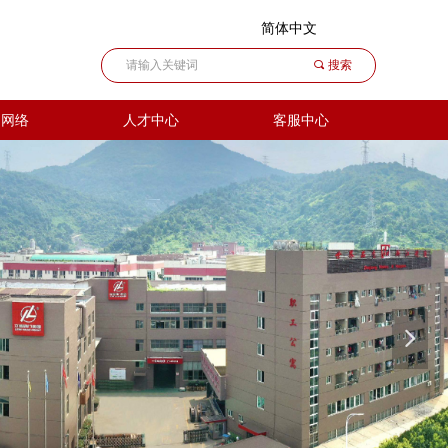
简体中文
끠
搜索
售网络
人才中心
客服中心
넲