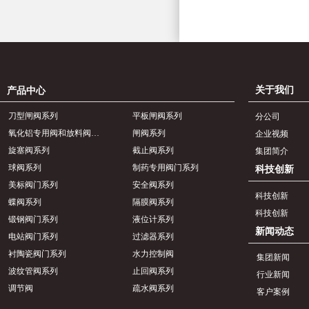
关于我们
产品中心
刀型闸阀系列
平板闸阀系列
分公司
氧化铝专用阀和放料阀系列
闸阀系列
企业视频
旋塞阀系列
截止阀系列
集团简介
球阀系列
制药专用阀门系列
科技创新
美标阀门系列
安全阀系列
科技创新
蝶阀系列
隔膜阀系列
科技创新
锻钢阀门系列
液位计系列
新闻动态
电站阀门系列
过滤器系列
衬陶瓷阀门系列
水力控制阀
集团新闻
波纹管阀系列
止回阀系列
行业新闻
调节阀
疏水阀系列
客户案例