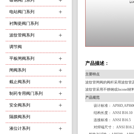
锻钢阀门系列
ꄶ
电站阀门系列
ꄶ
衬陶瓷阀门系列
波纹管阀系列
ꄶ
调节阀
平板闸阀系列
ꄶ
产品描述：
闸阀系列
ꄶ
主要特点
截止阀系列
ꄶ
波纹管闸阀的阀杆采用波纹管
波纹管采用不锈钢或Incone
制药专用阀门系列
ꄶ
产品规范
安全阀系列
ꄶ
设计标准： API6D,API60
结构长度： ANSI B16.10
隔膜阀系列
连接标准： ANSI B16.5
对焊端尺寸： ANSI B16.2
液位计系列
ꄶ