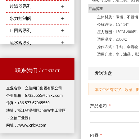
检验与试验 ：API598、API6
过滤器系列
ꄶ
产品范围
主体材质：碳钢、不锈钢
水力控制阀
ꄶ
公称通径：1/2”-14”
止回阀系列
ꄶ
压力范围：150BL-900BL
适用温度：≤350℃
疏水阀系列
ꄶ
操作方式：手动、伞齿轮
适用介质：水，油品，蒸
联系我们 /
CONTACT
发送询盘
企业名称：立信阀门集团有限公司
本文中所有文字、数据、
企业邮箱：67325555@cnlxv.com
传真：+86 577 67965550
产品名称
*
地址：浙江省温州瓯北镇安丰工业区
（立信工业园）
网址：//www.cnlxv.com
内容
*