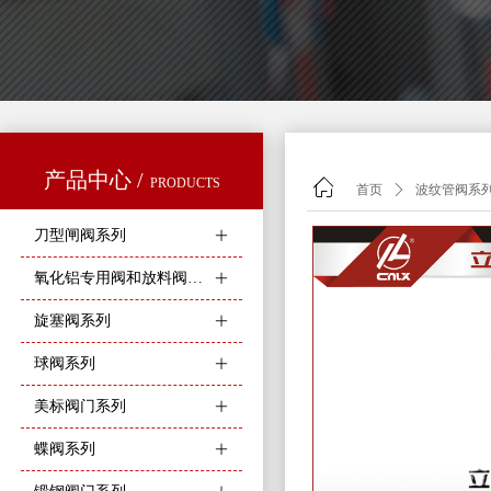
产品中心 /
PRODUCTS
ꀇ
首页
ꄲ
波纹管阀系
刀型闸阀系列
ꄶ
氧化铝专用阀和放料阀系列
ꄶ
旋塞阀系列
ꄶ
球阀系列
ꄶ
美标阀门系列
ꄶ
蝶阀系列
ꄶ