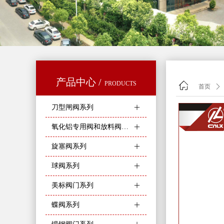
产品中心 /
PRODUCTS
ꀇ
首页
ꄲ
刀型闸阀系列
ꄶ
氧化铝专用阀和放料阀系列
ꄶ
旋塞阀系列
ꄶ
球阀系列
ꄶ
美标阀门系列
ꄶ
蝶阀系列
ꄶ