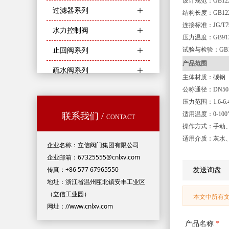
设计规范：
GB12
过滤器系列
ꄶ
结构长度：
GB12
连接标准：
JG/T7
水力控制阀
ꄶ
压力温度：
GB913
试验与检验：
GB1
止回阀系列
ꄶ
产品范围
疏水阀系列
ꄶ
主体材质：碳钢
公称通径：
DN50
压力范围：
1.6-6
适用温度：
0-10
联系我们 /
CONTACT
操作方式：手动
适用介质：灰水
企业名称：立信阀门集团有限公司
企业邮箱：67325555@cnlxv.com
传真：+86 577 67965550
发送询盘
地址：浙江省温州瓯北镇安丰工业区
（立信工业园）
本文中所有
网址：//www.cnlxv.com
产品名称
*