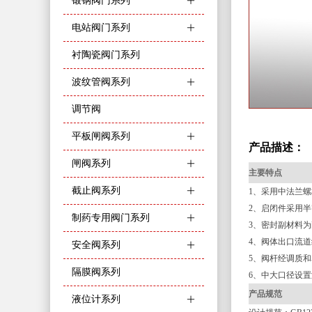
锻钢阀门系列
ꄶ
电站阀门系列
ꄶ
衬陶瓷阀门系列
波纹管阀系列
ꄶ
调节阀
平板闸阀系列
ꄶ
产品描述：
闸阀系列
ꄶ
主要特点
截止阀系列
ꄶ
1、采用中法兰
2、启闭件采用
制药专用阀门系列
ꄶ
3、密封副材料
4、阀体出口流
安全阀系列
ꄶ
5、阀杆经调质
隔膜阀系列
6、中大口径设
产品规范
液位计系列
ꄶ