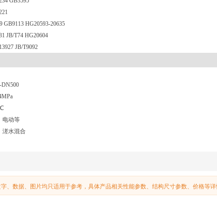
234 GB3595
221
9 GB9113 HG20593-20635
1 JB/T74 HG20604
3927 JB/T9092
-DN500
.4MPa
0℃
、电动等
、溠水混合
文字、数据、图片均只适用于参考，具体产品相关性能参数、结构尺寸参数、价格等详