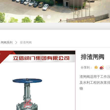
闸阀系列
ꄲ
排渣闸阀
排渣闸阀
分享到：
渣闸阀适用于工作压力 
及水利工程的灰浆
物