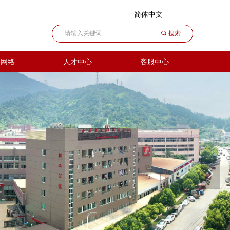
简体中文
끠
搜索
售网络
人才中心
客服中心
넲