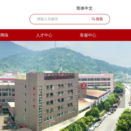
简体中文
끠
搜索
售网络
人才中心
客服中心
넲