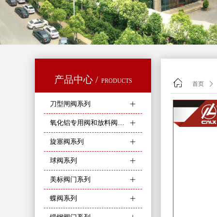
产品中心 /
PRODUCTS
ꀇ
首页
ꄲ
刀型闸阀系列
ꄶ
氧化铝专用阀和放料阀系列
ꄶ
旋塞阀系列
ꄶ
球阀系列
ꄶ
美标阀门系列
ꄶ
蝶阀系列
ꄶ