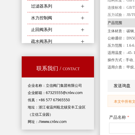
结构长度：
GB/T
过滤器系列
ꄶ
连接标准：
GB/T
压力试验：
JB/T
水力控制阀
ꄶ
产品范围
止回阀系列
ꄶ
主体材质：
碳钢
公称通径：
DN50
疏水阀系列
ꄶ
压力范围：
1.6-6
适用温度：
-45-
操作方式：手动
适用介质：
甲烷
联系我们 /
CONTACT
企业名称：立信阀门集团有限公司
发送询盘
企业邮箱：67325555@cnlxv.com
传真：+86 577 67965550
本文中所有
地址：浙江省温州瓯北镇安丰工业区
（立信工业园）
产品名称
*
网址：//www.cnlxv.com