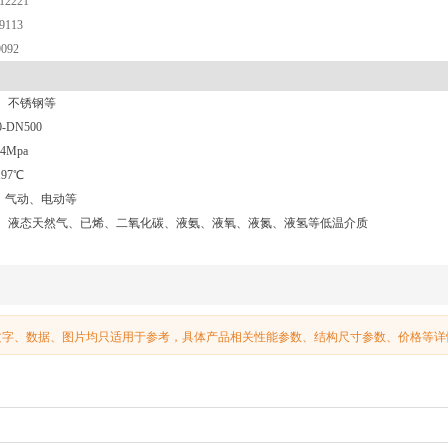
12221
9113
9092
、不锈钢等
-DN500
.4Mpa
 197℃
、气动、电动等
、液态天然气、已烯、二氧化碳、液氨、液氧、液氮、液氢等低温介质
文字、数据、图片均只适用于参考，具体产品相关性能参数、结构尺寸参数、价格等详