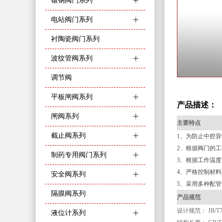
锻钢阀门系列
ꄶ
电站阀门系列
ꄶ
衬陶瓷阀门系列
波纹管阀系列
ꄶ
调节阀
平板闸阀系列
ꄶ
产品描述：
闸阀系列
ꄶ
主要特点
截止阀系列
ꄶ
1、为防止中腔
2、根据阀门的
制药专用阀门系列
ꄶ
3、根据工作温
4、严格控制材
安全阀系列
ꄶ
5、采用多种配
隔膜阀系列
产品规范
设计规范：
JB/T
液位计系列
ꄶ