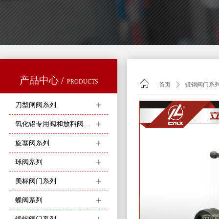
产品中心 /
PRODUCTS
ꀇ
首页
ꄲ
锻钢阀门系
刀型闸阀系列
ꄶ
氧化铝专用阀和放料阀系列
ꄶ
旋塞阀系列
ꄶ
球阀系列
ꄶ
美标阀门系列
ꄶ
蝶阀系列
ꄶ