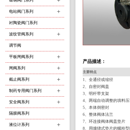
锻钢阀门系列
ꄶ
电站阀门系列
ꄶ
衬陶瓷阀门系列
波纹管阀系列
ꄶ
调节阀
平板闸阀系列
ꄶ
产品描述：
闸阀系列
ꄶ
主要特点
截止阀系列
ꄶ
1、全通径或缩径
2、自密封阀盖
制药专用阀门系列
ꄶ
3、明杆带支架
4、两端自动调整的填料压
安全阀系列
ꄶ
5、本体倒密封
隔膜阀系列
6、整体阀体法兰
7、环连接阀体阀盖垫片
液位计系列
ꄶ
8、用缠绕式垫片的螺栓