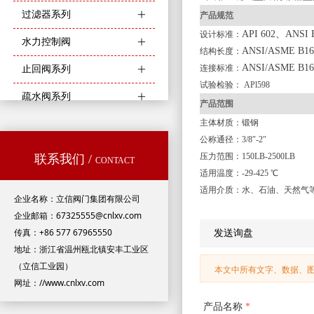
过滤器系列
ꄶ
产品规范
API 602、ANSI B
设计标准：
水力控制阀
ꄶ
ANSI/ASME B16
结构长度：
ANSI/ASME B16
连接标准：
止回阀系列
ꄶ
试验检验：
APl598
疏水阀系列
ꄶ
产品范围
主体材质：锻钢
公称通径：
3/8″-2″
压力范围：
150LB-2500LB
联系我们 /
CONTACT
适用温度：
-29-425
℃
适用介质：水、石油、天然气
企业名称：立信阀门集团有限公司
企业邮箱：67325555@cnlxv.com
传真：+86 577 67965550
发送询盘
地址：浙江省温州瓯北镇安丰工业区
（立信工业园）
本文中所有文字、数据、
网址：//www.cnlxv.com
产品名称
*