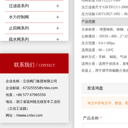
结构长度
:GB/T12221-1989
过滤器系列
ꄶ
法兰连接尺寸
:GB/T9113.1-20
压力试验
:GB/T13927-1992；JB/
水力控制阀
ꄶ
产品范围
止回阀系列
ꄶ
主体材质：
球墨铸铁、铸钢、
公称通径：
DN50～800，2"-32
疏水阀系列
ꄶ
压力范围：
0.6-1.6Mpa
适用温度：
80～120℃
操作方式：手柄
、蜗轮、气动
适用介质：适用于供排水，发
联系我们 /
CONTACT
容器上，用于调节和截断介质
企业名称：立信阀门集团有限公司
企业邮箱：67325555@cnlxv.com
发送询盘
传真：+86 577 67965550
地址：浙江省温州瓯北镇安丰工业区
本文中所有文字、数据、
（立信工业园）
网址：//www.cnlxv.com
产品名称
*