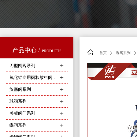
产品中心 /
PRODUCTS
ꀇ
首页
ꄲ
蝶阀系列
ꄲ
刀型闸阀系列
ꄶ
氧化铝专用阀和放料阀系列
ꄶ
旋塞阀系列
ꄶ
球阀系列
ꄶ
美标阀门系列
ꄶ
蝶阀系列
ꄶ