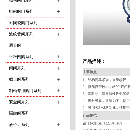
锻钢阀门系列
ꄶ
电站阀门系列
ꄶ
衬陶瓷阀门系列
波纹管阀系列
ꄶ
调节阀
平板闸阀系列
ꄶ
产品描述：
闸阀系列
ꄶ
主要特点
截止阀系列
ꄶ
1、结构简单紧凑，重量较轻
2、操作扭距较小，转90°启闭
制药专用阀门系列
ꄶ
3、流阻小，流量特性近似倾
4、密封可靠，泄漏为零，使
安全阀系列
ꄶ
5、可用各种材料制成，适用
隔膜阀系列
产品规范
设计标准
:GB/T12238-1989
液位计系列
ꄶ