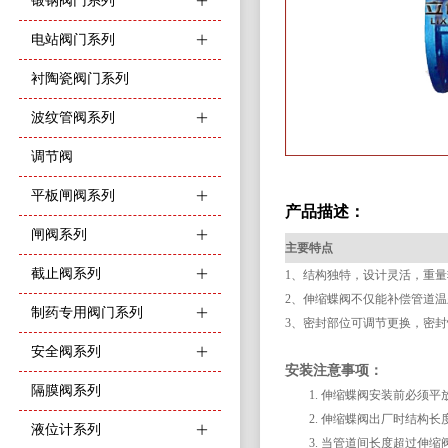
锻钢阀门系列
ꄶ
电站阀门系列
ꄶ
衬陶瓷阀门系列
波纹管阀系列
ꄶ
调节阀
平板闸阀系列
ꄶ
产品描述：
闸阀系列
ꄶ
主要特点
截止阀系列
ꄶ
1、结构独特，设计灵活，重
2、伸缩蝶阀不仅能补偿管道
制药专用阀门系列
ꄶ
3、密封部位可调节更换，密
安全阀系列
ꄶ
安装注意事项：
隔膜阀系列
1.
伸缩蝶阀安装前必须平
2.
伸缩蝶阀出厂时结构长
液位计系列
ꄶ
3.
当管道间长度超过伸缩