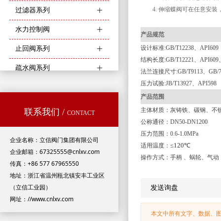
4.
伸缩蝶阀可在任意安装
过滤器系列
ꄶ
水力控制阀
ꄶ
产品规范
设计标准
:GB/T12238、API609
止回阀系列
ꄶ
结构长度
:GB/T12221、API609
疏水阀系列
ꄶ
法兰连接尺寸
:GB/T9113、GB/
压力试验
:JB/T13927、API598
产品范围
主体材质：灰铸铁、碳钢、不
联系我们 /
CONTACT
公称通径：
DN50-DN1200
压力范围：
0.6-1.0MPa
企业名称：立信阀门集团有限公司
≤120℃
适用温度：
企业邮箱：67325555@cnlxv.com
操作方式：手柄
、蜗轮、气动
传真：+86 577 67965550
地址：浙江省温州瓯北镇安丰工业区
（立信工业园）
发送询盘
网址：//www.cnlxv.com
本文中所有文字、数据、