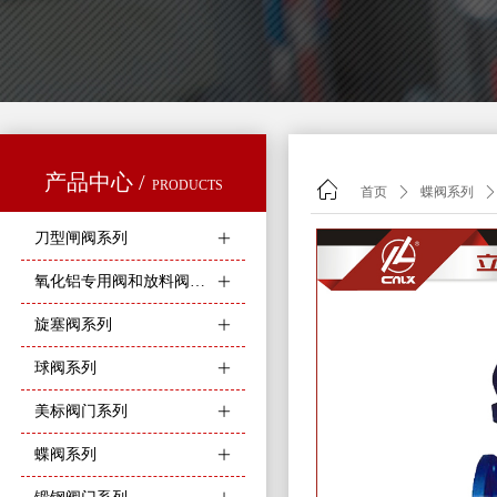
产品中心 /
PRODUCTS
ꀇ
首页
ꄲ
蝶阀系列
ꄲ
刀型闸阀系列
ꄶ
氧化铝专用阀和放料阀系列
ꄶ
旋塞阀系列
ꄶ
球阀系列
ꄶ
美标阀门系列
ꄶ
蝶阀系列
ꄶ