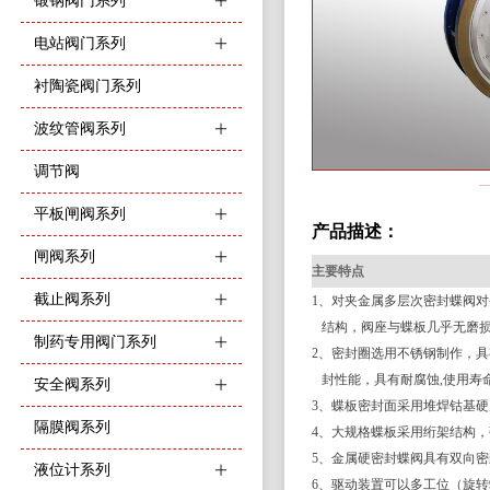
锻钢阀门系列
ꄶ
电站阀门系列
ꄶ
衬陶瓷阀门系列
波纹管阀系列
ꄶ
调节阀
平板闸阀系列
ꄶ
产品描述：
闸阀系列
ꄶ
主要特点
截止阀系列
ꄶ
1、对夹金属多层次密封蝶阀
结构，阀座与蝶板几乎无磨损
制药专用阀门系列
ꄶ
2、密封圈选用不锈钢制作，
封性能，具有耐腐蚀,使用寿
安全阀系列
ꄶ
3、蝶板密封面采用堆焊钴基
隔膜阀系列
4、大规格蝶板采用绗架结构
5、金属硬密封蝶阀具有双向
液位计系列
ꄶ
6、驱动装置可以多工位（旋转9