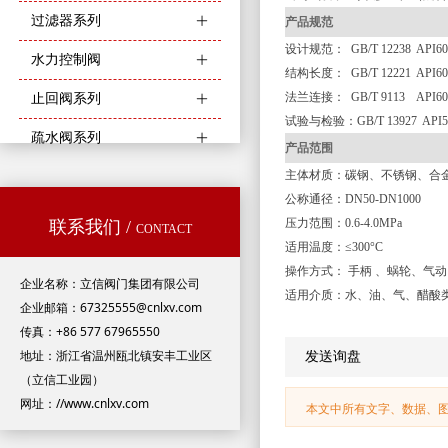
过滤器系列
ꄶ
产品规范
设计规范：
GB/T 12238 API60
水力控制阀
ꄶ
结构长度：
GB/T 12221 API60
法兰连接：
GB/T 9113 API6
止回阀系列
ꄶ
试验与检验：
GB/T 13927 API5
疏水阀系列
ꄶ
产品范围
主体材质：碳钢、不锈钢、合
公称通径：
DN50-DN1000
压力范围：
0.6-4.0MPa
联系我们 /
CONTACT
适用温度：
≤300°C
操作方式：
手柄
、蜗轮、气动
企业名称：立信阀门集团有限公司
适用介质：水、油、气、醋酸
企业邮箱：67325555@cnlxv.com
传真：+86 577 67965550
地址：浙江省温州瓯北镇安丰工业区
发送询盘
（立信工业园）
网址：//www.cnlxv.com
本文中所有文字、数据、