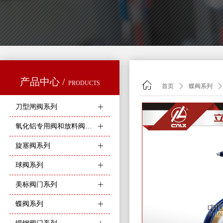
产品中心 /
PRODUCTS
ꀇ
首页
ꄲ
蝶阀系列
ꄲ
刀型闸阀系列
ꄶ
氧化铝专用阀和放料阀系列
ꄶ
旋塞阀系列
ꄶ
球阀系列
ꄶ
美标阀门系列
ꄶ
蝶阀系列
ꄶ