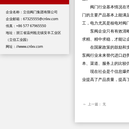
阀门行业基本情况在
企业名称：立信阀门集团有限公司
门的主要产品基本上能满
企业邮箱：67325555@cnlxv.com
工，电力尤其是核电对阀
传真：+86 577 67965550
泵阀企业只有有效清
地址：浙江省温州瓯北镇安丰工业区
（立信工业园）
求精、精中求稳，才能让
网址：//www.cnlxv.com
在国家政策的鼓励和
泵阀行业未来替代进口趋
本、渠道、服务上的比较
现在社会是个信息爆
业提高了产品质量，提高
上一篇：
无
ꂃ